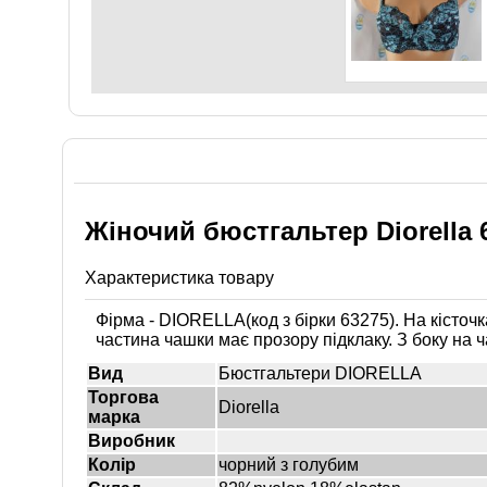
Жіночий бюстгальтер Diorella 
Характеристика товару
Фірма - DIORELLA(код з бірки 63275). На кісточ
частина чашки має прозору підклаку. З боку на ч
Вид
Бюстгальтери DIORELLA
Торгова
Diorella
марка
Виробник
Колір
чорний з голубим