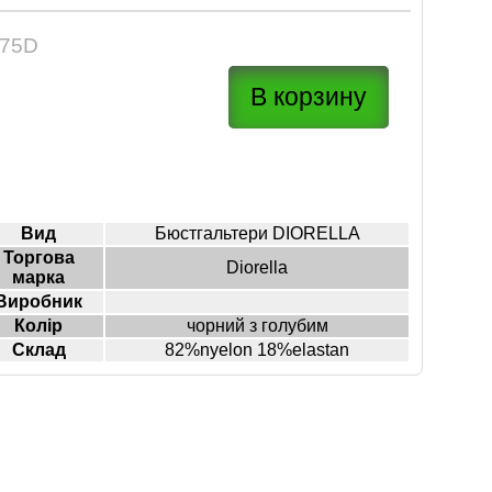
75D
Вид
Бюстгальтери DIORELLA
Торгова
Diorella
марка
Виробник
Колір
чорний з голубим
Склад
82%nyelon 18%elastan