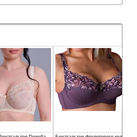
Бежевий бюстгальтер Diorella 34940 на чашку E
Бюстгальтер фіолетового кольору Finikin 5059 на чашку F