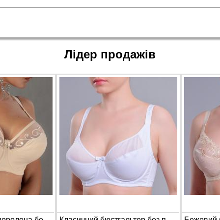
Лідер продажів
Бюстгальтер без поролона бежевого кольору Orietta Avec 5068 на чашку E
Класичний бюстгальтер без поролона Diorella 64028 на чашку E