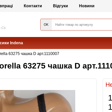
впраці
Контакти
Відгуки
Новини
т-Сб
сики Indena
rella 63275 чашка D арт.1110007
rella 63275 чашка D арт.111
Не
1
1