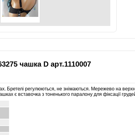
63275 чашка D арт.1110007
ках. Бретелі регулюються, не знімаються. Мережево на верх
ашках є вставочка з тоненького паралону для фіксації грудей