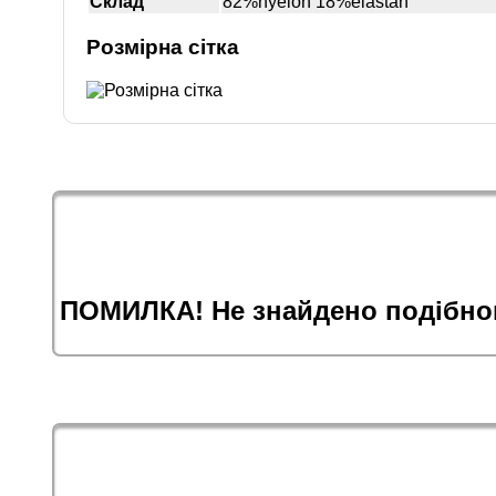
Склад
82%nyelon 18%elastan
Розмірна сітка
ПОМИЛКА! Не знайдено подібног