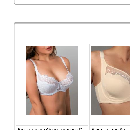
Бюстгальтер білого кольору Diorella 33101 на чашку D