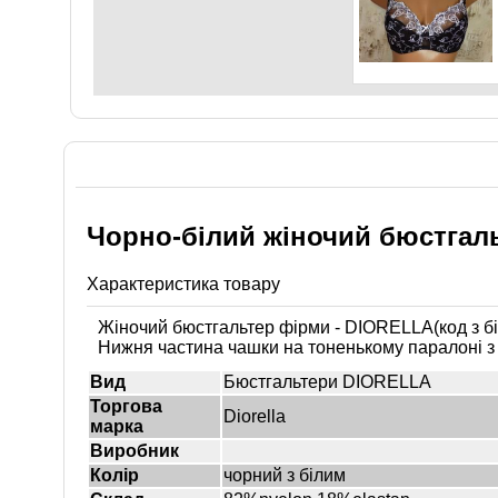
Чорно-білий жіночий бюстгальт
Характеристика товару
Жіночий бюстгальтер фірми - DIORELLA(код з бір
Нижня частина чашки на тоненькому паралоні з к
Вид
Бюстгальтери DIORELLA
Торгова
Diorella
марка
Виробник
Колір
чорний з білим