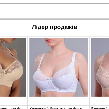
Лідер продажів
Бюстгальтер без поролона бежевого кольору Orietta Avec 5068 на чашку E
Класичний бюстгальтер без поролона Diorella 64028 на чашку E