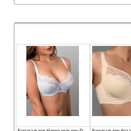
Бюстгальтер білого кольору Diorella 33101 на чашку D