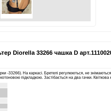
ер Diorella 33266 чашка D арт.111002
ки -33266). На каркасі. Бретелі регулюються, не знімаютьс
отоновою підкладкою. Застібається на два гачки. Квіткова 