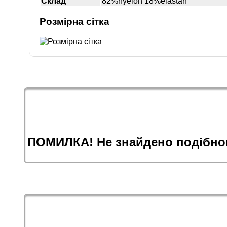
Склад
82%nyelon 18%elastan
Розмірна сітка
ПОМИЛКА! Не знайдено подібног