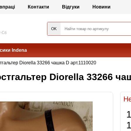
впраці
Контакти
Відгуки
Новини
т-Сб
сики Indena
гальтер Diorella 33266 чашка D арт.1110020
тгальтер Diorella 33266 чаш
Не
1
1