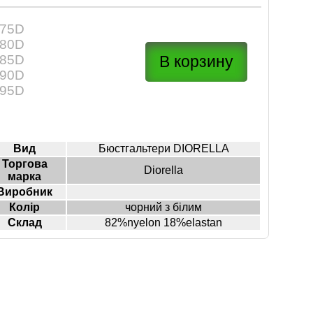
75D
80D
85D
90D
95D
Вид
Бюстгальтери DIORELLA
Торгова
Diorella
марка
Виробник
Колір
чорний з білим
Склад
82%nyelon 18%elastan