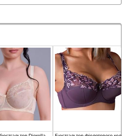
Бежевий бюстгальтер Diorella 34940 на чашку E
Бюстгальтер фіолетового кольору Finikin 5059 на чашку F