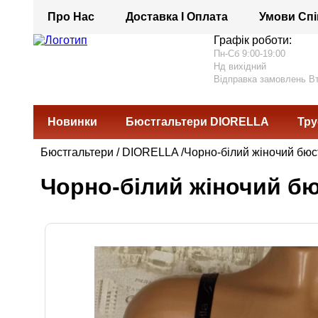
Про Нас
Доставка І Оплата
Умови Спі
Графік роботи:
Пн-Сб 9:00-19:00
Нд вихідний
Відправка замовлень В
Новинки
Бюстгальтери DIORELLA
Тру
Бюстгальтери
/
DIORELLA
/Чорно-білий жіночий бюст
Чорно-білий жіночий бюс