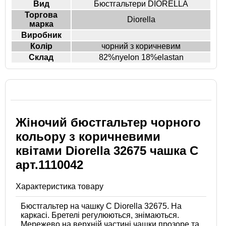
Вид
Бюстгальтери DIORELLA
Торгова
Diorella
марка
Виробник
Колір
чорний з коричневим
Склад
82%nyelon 18%elastan
Жіночий бюстгальтер чорного
кольору з коричневими
квітами Diorella 32675 чашка C
арт.1110042
Характеристика товару
Бюстгальтер на чашку С Diorella 32675. На
каркасі. Бретелі регулюються, знімаються.
Мережево на верхній частині чашки прозоре та