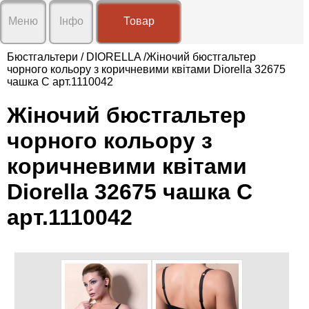
X
X
Меню
Інфо
Товар
Про
нас
Бюстгальтери
/
DIORELLA
/Жіночий бюстгальтер
чорного кольору з коричневими квітами Diorella 32675
Доставка
чашка C арт.1110042
і
Графік роботи:
оплата
Пн-Сб 9:00-19:00
Жіночий бюстгальтер
Нд вихідний
Умови
Відправка замовлень Вт-Сб
співпраці
чорного кольору з
Контакти
коричневими квітами
Відгуки
Diorella 32675 чашка C
Новини
арт.1110042
🖂 klarisa.com.ua@gmail.com
☎
+38(096)20-31-692
Вхід
Реєстрація