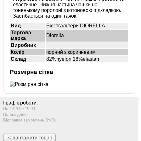
еластичне. Нижня частина чашки на
тоненькому поролоні з котоновою підкладкою.
Застібається на один гачок.
Вид
Бюстгальтери DIORELLA
Торгова
Diorella
марка
Виробник
Колір
чорний з коричневим
Склад
82%nyelon 18%elastan
Розмірна сітка
Графік роботи:
Пн-Сб 9:00-19:00
Нд вихідний
Відправка замовлень Вт-Сб
Завантажити товар