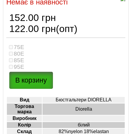
Немає в наявності
152.00 грн
122.00 грн
(опт)
75E
80E
85E
95E
Вид
Бюстгальтери DIORELLA
Торгова
Diorella
марка
Виробник
Колір
білий
Склад
82%nyelon 18%elastan