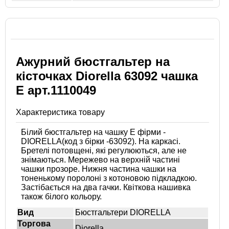
Ажурний бюстгальтер на
кісточках Diorella 63092 чашка
E арт.1110049
Характеристика товару
Білий бюстгальтер на чашку Е фірми -
DIORELLA(код з бірки -63092). На каркасі.
Бретелі потовщені, які регулюються, але не
знімаються. Мережево на верхній частині
чашки прозоре. Нижня частина чашки на
тоненькому поролоні з котоновою підкладкою.
Застібається на два гачки. Квіткова нашивка
також білого кольору.
Вид
Бюстгальтери DIORELLA
Торгова
Diorella