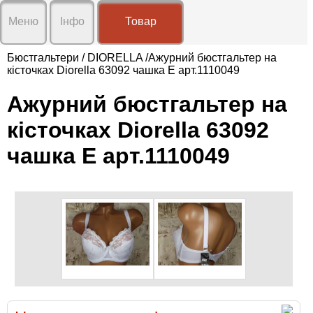
X
X
Меню
Інфо
Товар
Про
нас
Бюстгальтери
/
DIORELLA
/Ажурний бюстгальтер на
кісточках Diorella 63092 чашка E арт.1110049
Доставка
і
Графік роботи:
оплата
Ажурний бюстгальтер на
Пн-Сб 9:00-19:00
Нд вихідний
Умови
кісточках Diorella 63092
Відправка замовлень Вт-Сб
співпраці
чашка E арт.1110049
Контакти
Відгуки
Новини
🖂 klarisa.com.ua@gmail.com
☎
+38(096)20-31-692
Вхід
Реєстрація