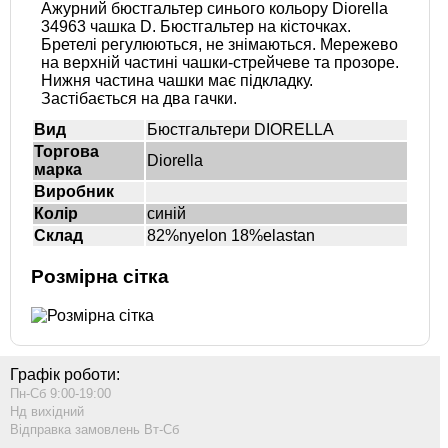
Ажурний бюстгальтер синього кольору Diorella
34963 чашка D. Бюстгальтер на кісточках.
Бретелі регулюються, не знімаються. Мережево
на верхній частині чашки-стрейчеве та прозоре.
Нижня частина чашки має підкладку.
Застібається на два гачки.
Вид
Бюстгальтери DIORELLA
Торгова
Diorella
марка
Виробник
Колір
синій
Склад
82%nyelon 18%elastan
Розмірна сітка
Графік роботи:
Пн-Сб 9:00-19:00
Нд вихідний
Відправка замовлень Вт-Сб