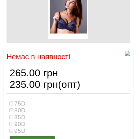
Немає в наявності
265.00 грн
235.00 грн
(опт)
75D
80D
85D
90D
95D