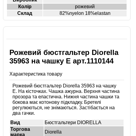
Колір
рожевий
Склад
82%nyelon 18%elastan
Рожевий бюстгальтер Diorella
35963 на чашку E арт.1110144
Характеристика товару
Рожевий бюстгальтер Diorella 35963 на чашку
E. На кісточках. Чашка ажурна. Верхня частина
прозора та еластична. Нижня частина чашки та
бокова має котонову підкладку. Бретелі
регулюються, не знімаються. Застібається на
два гачки.
Вид
Бюстгальтери DIORELLA
Торгова
Diorella
марка