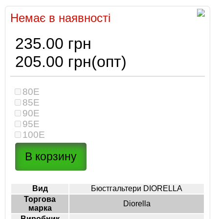
Немає в наявності
235.00 грн
205.00 грн
(опт)
80E
85E
90E
95E
100E
Вид
Бюстгальтери DIORELLA
Торгова
Diorella
марка
Виробник