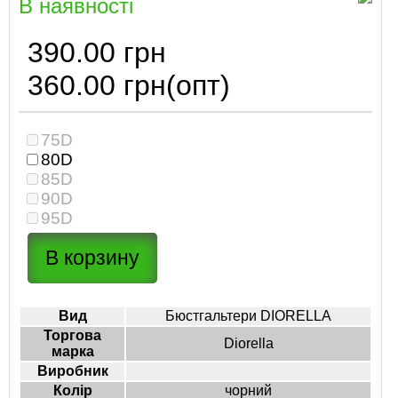
В наявності
390.00 грн
360.00 грн
(опт)
75D
80D
85D
90D
95D
Вид
Бюстгальтери DIORELLA
Торгова
Diorella
марка
Виробник
Колір
чорний