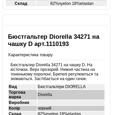
Склад
82%nyelon 18%elastan
Бюстгальтер Diorella 34271 на
чашку D арт.1110193
Характеристика товару
Бюстгальтер Diorella 34271 на чашку D. На
кісточках. Верх прозорий. Нижня частина на
тоненькому поролоні. Бретелі регулюються та
знімаються. Застібається на один гачок.
Вид
Бюстгальтери DIORELLA
Торгова
Diorella
марка
Виробник
Колір
чорний
Склад
82%nyelon 18%elastan