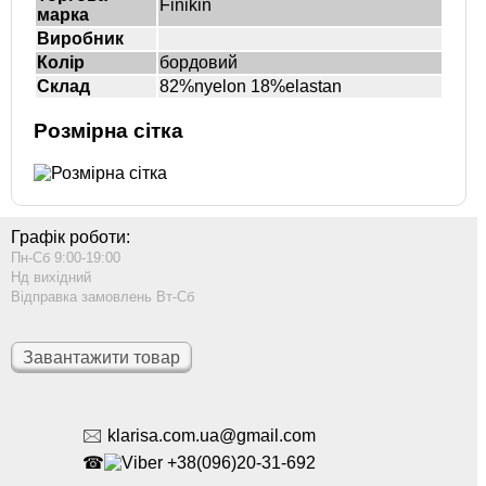
Finikin
марка
Виробник
Колір
бордовий
Склад
82%nyelon 18%elastan
Розмірна сітка
Графік роботи:
Пн-Сб 9:00-19:00
Нд вихідний
Відправка замовлень Вт-Сб
Завантажити товар
🖂 klarisa.com.ua@gmail.com
☎
+38(096)20-31-692