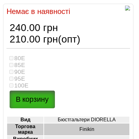
Немає в наявності
240.00 грн
210.00 грн
(опт)
80E
85E
90E
95E
100E
Вид
Бюстгальтери DIORELLA
Торгова
Finikin
марка
Виробник