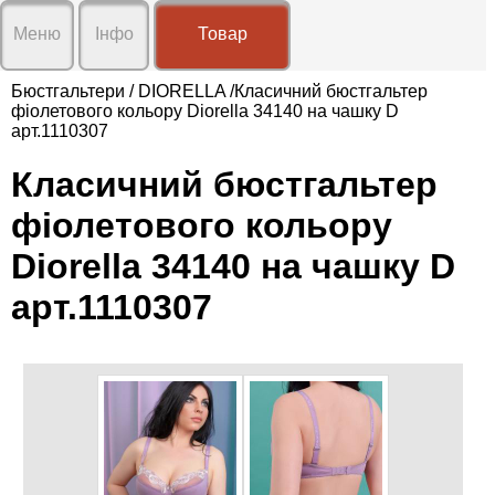
X
X
Меню
Інфо
Товар
Про
нас
Бюстгальтери
/
DIORELLA
/Класичний бюстгальтер
фіолетового кольору Diorella 34140 на чашку D
Доставка
арт.1110307
і
Графік роботи:
оплата
Пн-Сб 9:00-19:00
Класичний бюстгальтер
Нд вихідний
Умови
Відправка замовлень Вт-Сб
співпраці
фіолетового кольору
Контакти
Diorella 34140 на чашку D
Відгуки
арт.1110307
Новини
🖂 klarisa.com.ua@gmail.com
☎
+38(096)20-31-692
Вхід
Реєстрація