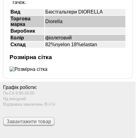
гачок.
Вид
Бюстгальтери DIORELLA
Торгова
Diorella
марка
Виробник
Колір
фіолетовий
Склад
82%nyelon 18%elastan
Розмірна сітка
Графік роботи:
Пн-Сб 9:00-19:00
Нд вихідний
Відправка замовлень Вт-Сб
Завантажити товар