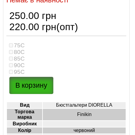
250.00 грн
220.00 грн
(опт)
75C
80C
85C
90C
95C
Вид
Бюстгальтери DIORELLA
Торгова
Finikin
марка
Виробник
Колір
червоний