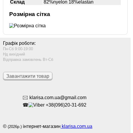
Склад
82%nyelon 18%elastan
Розмірна сітка
Графік роботи:
Пн-Сб 9:00-19:00
Нд вихідний
Відправка замовлень Вт-Сб
Завантажити товар
🖂 klarisa.com.ua@gmail.com
☎
+38(096)20-31-692
©
інтернет-магазин
klarisa.com.ua
(2026р.)