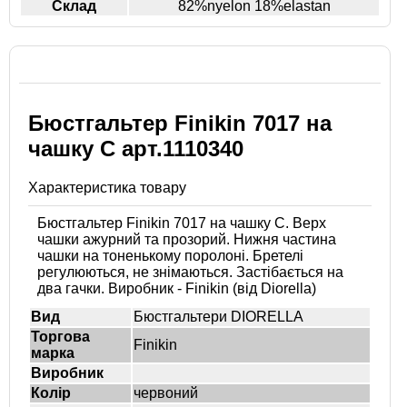
Склад
82%nyelon 18%elastan
Бюстгальтер Finikin 7017 на
чашку C арт.1110340
Характеристика товару
Бюстгальтер Finikin 7017 на чашку C. Верх
чашки ажурний та прозорий. Нижня частина
чашки на тоненькому поролоні. Бретелі
регулюються, не знімаються. Застібається на
два гачки. Виробник - Finikin (від Diorella)
Вид
Бюстгальтери DIORELLA
Торгова
Finikin
марка
Виробник
Колір
червоний