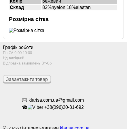
Колір
бежевий
Склад
82%nyelon 18%elastan
Розмірна сітка
Графік роботи:
Пн-Сб 9:00-19:00
Нд вихідний
Відправка замовлень Вт-Сб
Завантажити товар
🖂 klarisa.com.ua@gmail.com
☎
+38(096)20-31-692
©
інтернет-магазин
klarisa.com.ua
(2026р.)