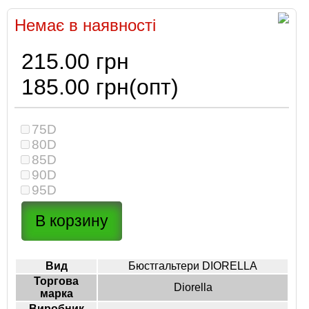
Немає в наявності
215.00 грн
185.00 грн
(опт)
75D
80D
85D
90D
95D
Вид
Бюстгальтери DIORELLA
Торгова
Diorella
марка
Виробник