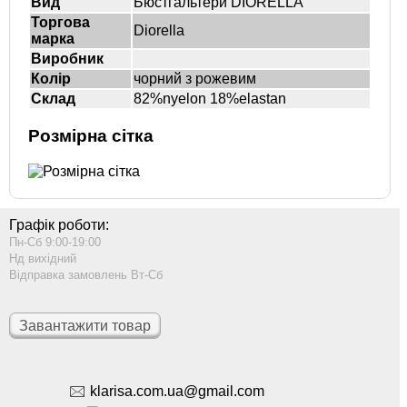
Вид
Бюстгальтери DIORELLA
Торгова
Diorella
марка
Виробник
Колір
чорний з рожевим
Склад
82%nyelon 18%elastan
Розмірна сітка
Графік роботи:
Пн-Сб 9:00-19:00
Нд вихідний
Відправка замовлень Вт-Сб
Завантажити товар
🖂 klarisa.com.ua@gmail.com