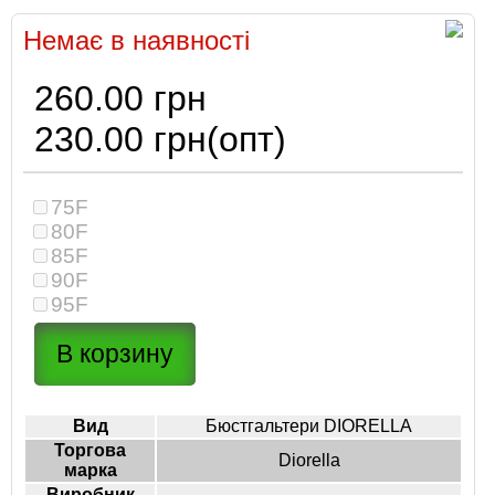
Немає в наявності
260.00 грн
230.00 грн
(опт)
75F
80F
85F
90F
95F
Вид
Бюстгальтери DIORELLA
Торгова
Diorella
марка
Виробник