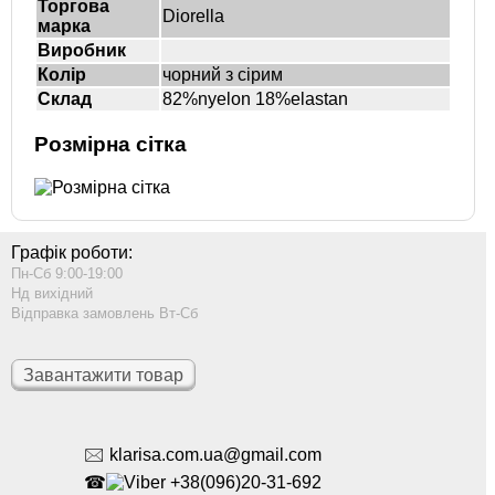
Торгова
Diorella
марка
Виробник
Колір
чорний з сірим
Склад
82%nyelon 18%elastan
Розмірна сітка
Графік роботи:
Пн-Сб 9:00-19:00
Нд вихідний
Відправка замовлень Вт-Сб
Завантажити товар
🖂 klarisa.com.ua@gmail.com
☎
+38(096)20-31-692