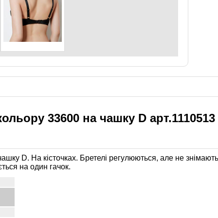
кольору 33600 на чашку D арт.1110513
чашку D. На кісточках. Бретелі регулюються, але не знімаю
ться на один гачок.