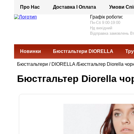
Про Нас
Доставка І Оплата
Умови Спі
Графік роботи:
Пн-Сб 9:00-19:00
Нд вихідний
Відправка замовлень В
Новинки
Бюстгальтери DIORELLA
Тру
Бюстгальтери
/
DIORELLA
/Бюстгальтер Diorella чор
Бюстгальтер Diorella чо