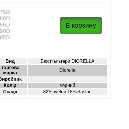
75D
80D
85D
90D
95D
Вид
Бюстгальтери DIORELLA
Торгова
Diorella
марка
Виробник
Колір
чорний
Склад
82%nyelon 18%elastan