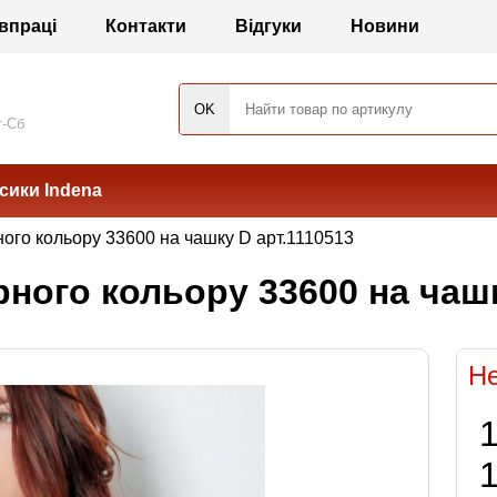
впраці
Контакти
Відгуки
Новини
т-Сб
сики Indena
ного кольору 33600 на чашку D арт.1110513
рного кольору 33600 на чашк
Не
1
1