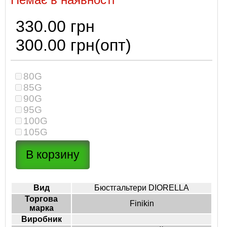
330.00 грн
300.00 грн
(опт)
80G
85G
90G
95G
100G
105G
Вид
Бюстгальтери DIORELLA
Торгова
Finikin
марка
Виробник