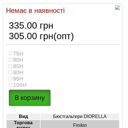
Немає в наявності
335.00 грн
305.00 грн
(опт)
75H
80H
85H
90H
95H
100H
Вид
Бюстгальтери DIORELLA
Торгова
Finikin
марка