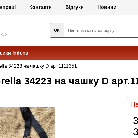
впраці
Контакти
Відгуки
Новини
т-Сб
сики Indena
lla 34223 на чашку D арт.1111351
ella 34223 на чашку D арт.1
Не
3
3