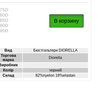
75D
80D
85D
90D
95D
Вид
Бюстгальтери DIORELLA
Торгова
Diorella
марка
Виробник
Колір
чорний
Склад
82%nyelon 18%elastan