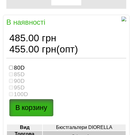
В наявності
485.00 грн
455.00 грн
(опт)
80D
85D
90D
95D
100D
Вид
Бюстгальтери DIORELLA
Торгова