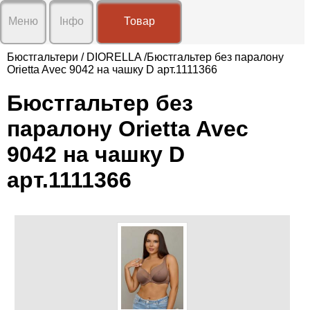
X
X
Меню
Інфо
Товар
Про
нас
Бюстгальтери
/
DIORELLA
/Бюстгальтер без паралону
Orietta Avec 9042 на чашку D арт.1111366
Доставка
і
Графік роботи:
оплата
Бюстгальтер без
Пн-Сб 9:00-19:00
Нд вихідний
Умови
паралону Orietta Avec
Відправка замовлень Вт-Сб
співпраці
9042 на чашку D
Контакти
арт.1111366
Відгуки
Новини
🖂 klarisa.com.ua@gmail.com
☎
+38(096)20-31-692
Вхід
Реєстрація