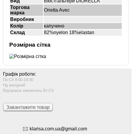
Вид
Бюстгальтери DIORELLA
Торгова
Orietta Avec
марка
Виробник
Колір
капучино
Склад
82%nyelon 18%elastan
Розмірна сітка
Графік роботи:
Пн-Сб 9:00-19:00
Нд вихідний
Відправка замовлень Вт-Сб
Завантажити товар
🖂 klarisa.com.ua@gmail.com