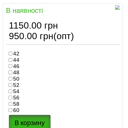
В наявності
1150.00 грн
950.00 грн
(опт)
42
44
46
48
50
52
54
56
58
60