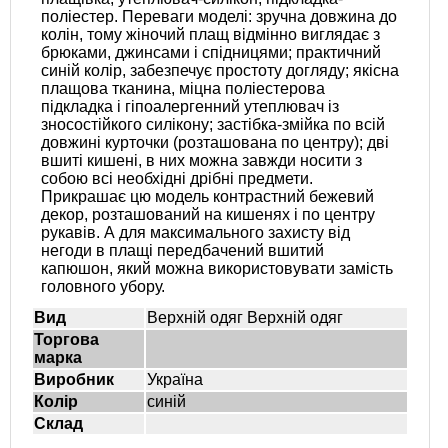
поліестер. Переваги моделі: зручна довжина до
колін, тому жіночий плащ відмінно виглядає з
брюками, джинсами і спідницями; практичний
синій колір, забезпечує простоту догляду; якісна
плащова тканина, міцна поліестерова
підкладка і гіпоалергенний утеплювач із
зносостійкого силікону; застібка-змійка по всій
довжині курточки (розташована по центру); дві
вшиті кишені, в них можна завжди носити з
собою всі необхідні дрібні предмети.
Прикрашає цю модель контрастний бежевий
декор, розташований на кишенях і по центру
рукавів. А для максимального захисту від
негоди в плащі передбачений вшитий
капюшон, який можна використовувати замість
головного убору.
Вид
Верхній одяг Верхній одяг
Торгова
марка
Виробник
Україна
Колір
синій
Склад