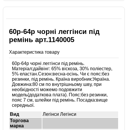
60р-64р чорні леггінси під
ремінь арт.1140005
Характеристика товару
60р-64р чорні леггінси під ремінь.
Матеріал:дайвінг: 65% віскоза, 30% поліестер,
5% еластан.Сезон:весна-осінь. Чи є пояс:без
резинки, під ремінь. Країна виробник:Україна.
Довжина:80 см по внутрішньому шву, при
необхідності можемо подовжити
модель(додаткова плата). Пояс:без резинки,
пояс 7 см, шлейки під ремінь. Посадка:вище
середньої.
Вид
Легінси Легінси
Торгова
марка