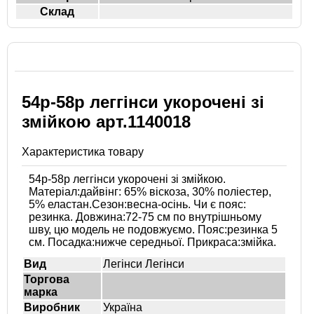
Склад
54р-58р леггінси укорочені зі
змійкою арт.1140018
Характеристика товару
54р-58р леггінси укорочені зі змійкою.
Матеріал:дайвінг: 65% віскоза, 30% поліестер,
5% еластан.Сезон:весна-осінь. Чи є пояс:
резинка. Довжина:72-75 см по внутрішньому
шву, цю модель не подовжуємо. Пояс:резинка 5
см. Посадка:нижче середньої. Прикраса:змійка.
Вид
Легінси Легінси
Торгова
марка
Виробник
Україна