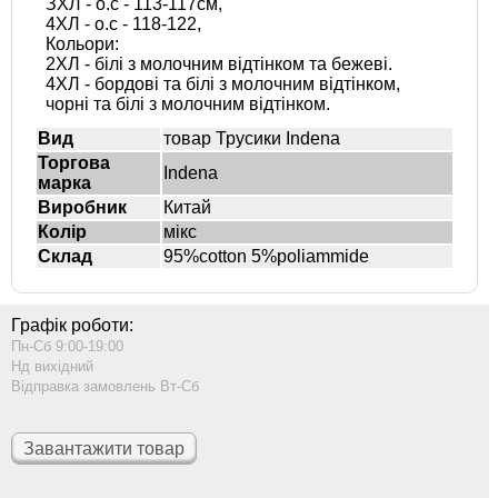
ЗХЛ - о.с - 113-117см,
4ХЛ - о.с - 118-122,
Кольори:
2ХЛ - білі з молочним відтінком та бежеві.
4ХЛ - бордові та білі з молочним відтінком,
чорні та білі з молочним відтінком.
Вид
товар Трусики Indena
Торгова
Indena
марка
Виробник
Китай
Колір
мікс
Склад
95%cotton 5%poliammide
Графік роботи:
Пн-Сб 9:00-19:00
Нд вихідний
Відправка замовлень Вт-Сб
Завантажити товар