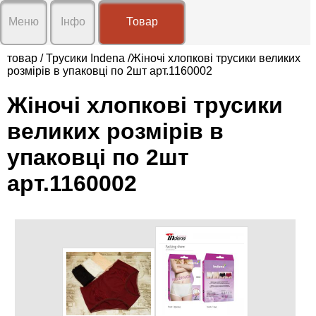
X
X
Меню
Інфо
Товар
Про
нас
товар
/
Трусики Indena
/Жіночі хлопкові трусики великих
розмірів в упаковці по 2шт арт.1160002
Доставка
і
Графік роботи:
оплата
Жіночі хлопкові трусики
Пн-Сб 9:00-19:00
Нд вихідний
Умови
великих розмірів в
Відправка замовлень Вт-Сб
співпраці
упаковці по 2шт
Контакти
арт.1160002
Відгуки
Новини
🖂 klarisa.com.ua@gmail.com
☎
+38(096)20-31-692
Вхід
Реєстрація