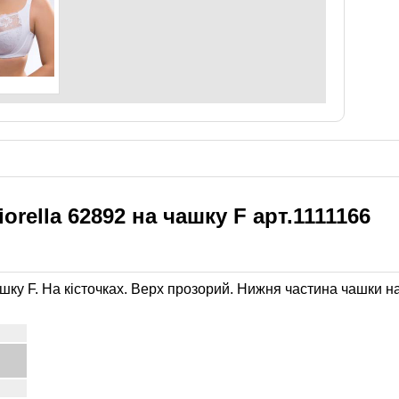
rella 62892 на чашку F арт.1111166
ашку F. На кісточках. Верх прозорий. Нижня частина чашки н