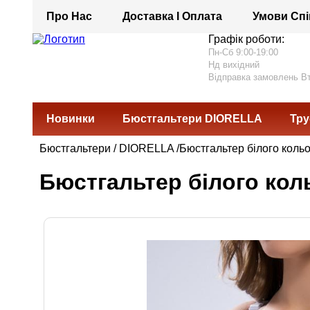
Про Нас
Доставка І Оплата
Умови Спі
Графік роботи:
Пн-Сб 9:00-19:00
Нд вихідний
Відправка замовлень В
Новинки
Бюстгальтери DIORELLA
Тру
Бюстгальтери
/
DIORELLA
/Бюстгальтер білого кольо
Бюстгальтер білого коль