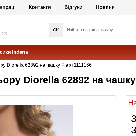
впраці
Контакти
Відгуки
Новини
т-Сб
сики Indena
ру Diorella 62892 на чашку F арт.1111166
ору Diorella 62892 на чашку
Не
3
3